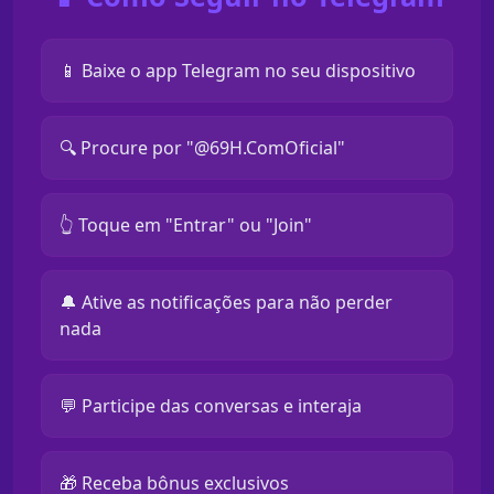
📱 Baixe o app Telegram no seu dispositivo
🔍 Procure por "@69H.ComOficial"
👆 Toque em "Entrar" ou "Join"
🔔 Ative as notificações para não perder
nada
💬 Participe das conversas e interaja
🎁 Receba bônus exclusivos