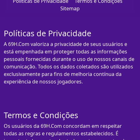
Políticas de Privacidade
Termos e Condições
Sitemap
Políticas de Privacidade
A 69H.Com valoriza a privacidade de seus usuários e
está empenhada em proteger todas as informações
pessoais fornecidas durante o uso de nossos canais de
comunicação. Todos os dados coletados são utilizados
exclusivamente para fins de melhoria contínua da
experiência de nossos jogadores.
Termos e Condições
Os usuários da 69H.Com concordam em respeitar
todas as regras e regulamentos estabelecidos. É