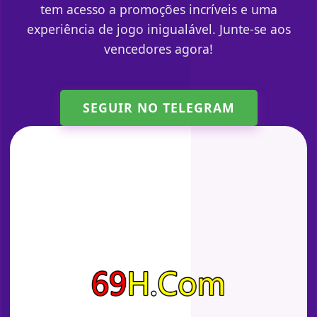
tem acesso a promoções incríveis e uma
experiência de jogo inigualável. Junte-se aos
vencedores agora!
SEGUIR NO TELEGRAM