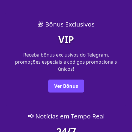
🎁 Bônus Exclusivos
VIP
Receba bônus exclusivos do Telegram,
promoções especiais e códigos promocionais
únicos!
Ver Bônus
📢 Notícias em Tempo Real
24/7