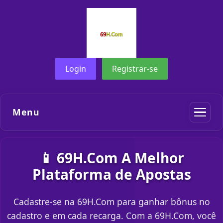
Login
Registrar-se
Menu
📱 69H.Com A Melhor
Plataforma de Apostas
Cadastre-se na 69H.Com para ganhar bônus no
cadastro e em cada recarga. Com a 69H.Com, você