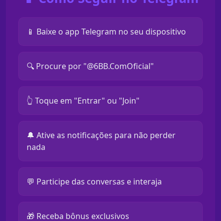
📱 Baixe o app Telegram no seu dispositivo
🔍 Procure por "@6BB.ComOficial"
👆 Toque em "Entrar" ou "Join"
🔔 Ative as notificações para não perder
nada
💬 Participe das conversas e interaja
🎁 Receba bônus exclusivos