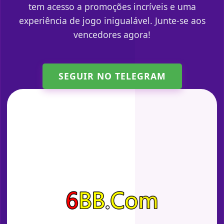
tem acesso a promoções incríveis e uma
experiência de jogo inigualável. Junte-se aos
vencedores agora!
SEGUIR NO TELEGRAM