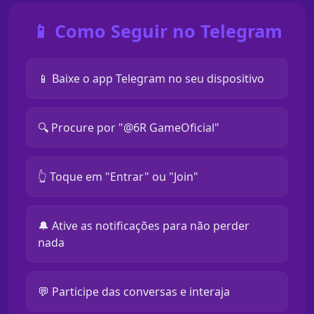
📱 Como Seguir no Telegram
📱 Baixe o app Telegram no seu dispositivo
🔍 Procure por "@6R GameOficial"
👆 Toque em "Entrar" ou "Join"
🔔 Ative as notificações para não perder
nada
💬 Participe das conversas e interaja