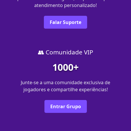
atendimento personalizado!
Falar Suporte
👥 Comunidade VIP
1000+
Junte-se a uma comunidade exclusiva de
jogadores e compartilhe experiências!
Entrar Grupo