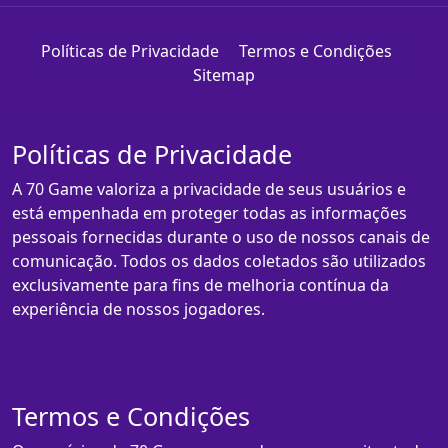
Políticas de Privacidade
Termos e Condições
Sitemap
Políticas de Privacidade
A 70 Game valoriza a privacidade de seus usuários e
está empenhada em proteger todas as informações
pessoais fornecidas durante o uso de nossos canais de
comunicação. Todos os dados coletados são utilizados
exclusivamente para fins de melhoria contínua da
experiência de nossos jogadores.
Termos e Condições