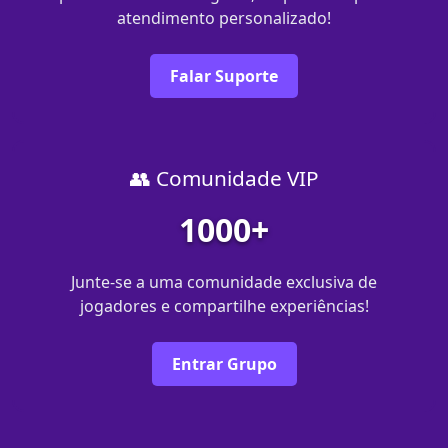
atendimento personalizado!
Falar Suporte
👥 Comunidade VIP
1000+
Junte-se a uma comunidade exclusiva de
jogadores e compartilhe experiências!
Entrar Grupo