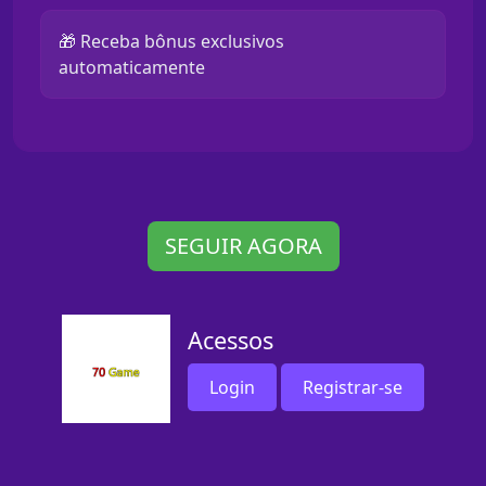
🎁 Receba bônus exclusivos
automaticamente
SEGUIR AGORA
Acessos
Login
Registrar-se