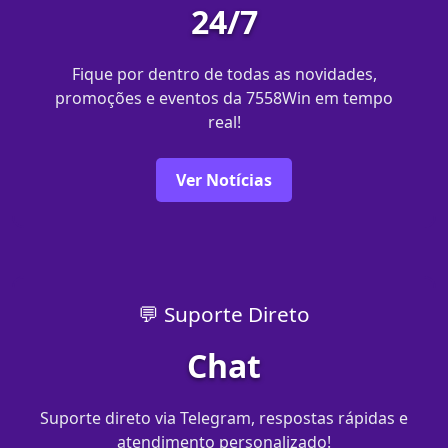
24/7
Fique por dentro de todas as novidades,
promoções e eventos da 7558Win em tempo
real!
Ver Notícias
💬 Suporte Direto
Chat
Suporte direto via Telegram, respostas rápidas e
atendimento personalizado!