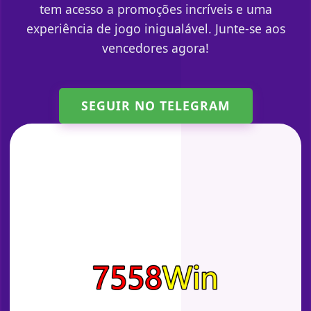
tem acesso a promoções incríveis e uma
experiência de jogo inigualável. Junte-se aos
vencedores agora!
SEGUIR NO TELEGRAM