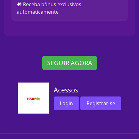
🎁 Receba bônus exclusivos
automaticamente
SEGUIR AGORA
Acessos
Login
Registrar-se