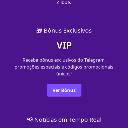
clique.
🎁 Bônus Exclusivos
VIP
Receba bônus exclusivos do Telegram,
promoções especiais e códigos promocionais
únicos!
Ver Bônus
📢 Notícias em Tempo Real