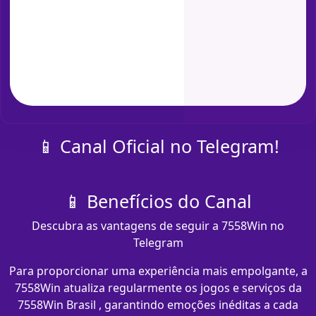
📱 Canal Oficial no Telegram!
📱 Benefícios do Canal
Descubra as vantagens de seguir a 7558Win no
Telegram
Para proporcionar uma experiência mais empolgante, a
7558Win atualiza regularmente os jogos e serviços da
7558Win Brasil , garantindo emoções inéditas a cada