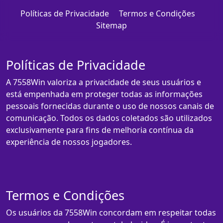
Políticas de Privacidade
Termos e Condições
Sitemap
Políticas de Privacidade
A 7558Win valoriza a privacidade de seus usuários e
está empenhada em proteger todas as informações
pessoais fornecidas durante o uso de nossos canais de
comunicação. Todos os dados coletados são utilizados
exclusivamente para fins de melhoria contínua da
experiência de nossos jogadores.
Termos e Condições
Os usuários da 7558Win concordam em respeitar todas