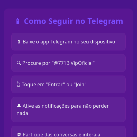
📱 Como Seguir no Telegram
📱 Baixe o app Telegram no seu dispositivo
🔍 Procure por "@771B VipOficial"
👆 Toque em "Entrar" ou "Join"
🔔 Ative as notificações para não perder
nada
💬 Participe das conversas e interaja