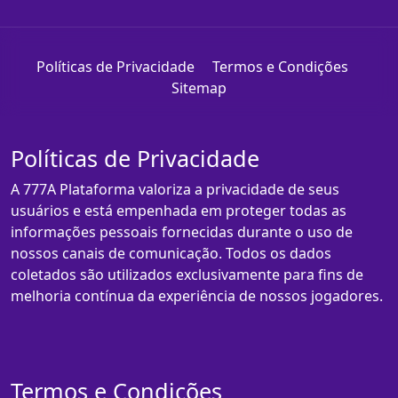
Políticas de Privacidade
Termos e Condições
Sitemap
Políticas de Privacidade
A 777A Plataforma valoriza a privacidade de seus
usuários e está empenhada em proteger todas as
informações pessoais fornecidas durante o uso de
nossos canais de comunicação. Todos os dados
coletados são utilizados exclusivamente para fins de
melhoria contínua da experiência de nossos jogadores.
Termos e Condições