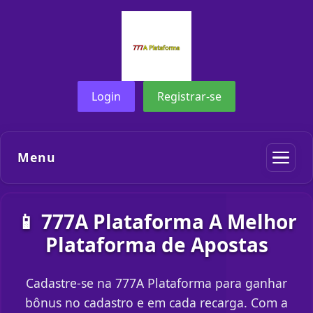
Login
Registrar-se
Menu
📱 777A Plataforma A Melhor
Plataforma de Apostas
Cadastre-se na 777A Plataforma para ganhar
bônus no cadastro e em cada recarga. Com a