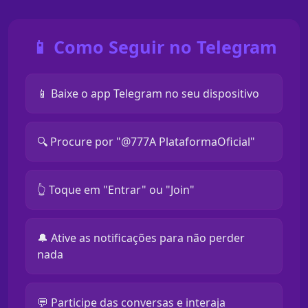
📱 Como Seguir no Telegram
📱 Baixe o app Telegram no seu dispositivo
🔍 Procure por "@777A PlataformaOficial"
👆 Toque em "Entrar" ou "Join"
🔔 Ative as notificações para não perder
nada
💬 Participe das conversas e interaja