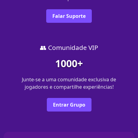
Falar Suporte
👥 Comunidade VIP
1000+
Junte-se a uma comunidade exclusiva de
jogadores e compartilhe experiências!
Entrar Grupo