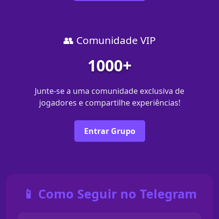
👥 Comunidade VIP
1000+
Junte-se a uma comunidade exclusiva de
jogadores e compartilhe experiências!
Entrar Grupo
📱 Como Seguir no Telegram