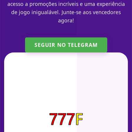
acesso a promoções incríveis e uma experiência
de jogo inigualável. Junte-se aos vencedores
agora!
SEGUIR NO TELEGRAM