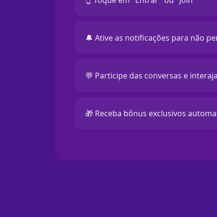
👆 Toque em "Entrar" ou "Join"
🔔 Ative as notificações para não p
💬 Participe das conversas e interaj
🎁 Receba bônus exclusivos autom