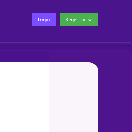
Login
Registrar-se