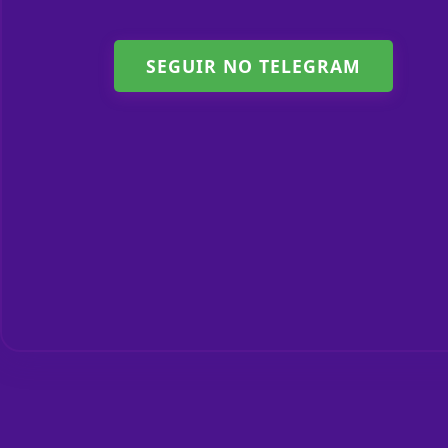
SEGUIR NO TELEGRAM