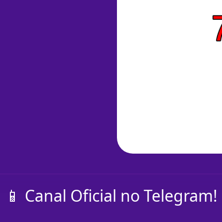
📱 Canal Oficial no Telegram!