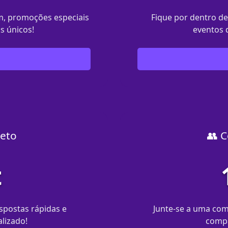
m, promoções especiais
Fique por dentro d
s únicos!
eventos 
reto
👥 
t
espostas rápidas e
Junte-se a uma com
lizado!
compa