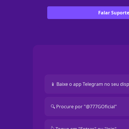
Falar Suport
📱 Baixe o app Telegram no seu disp
🔍 Procure por "@777GOficial"