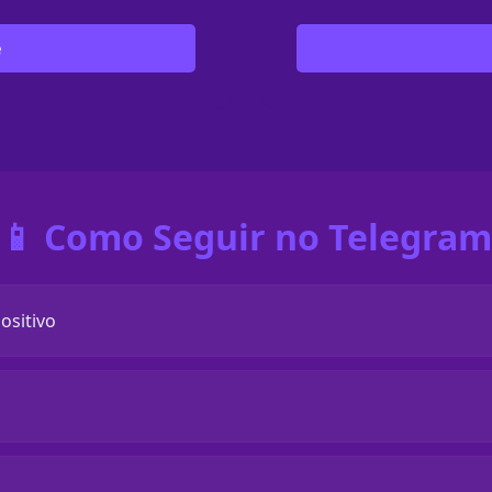
e
📱 Como Seguir no Telegram
ositivo