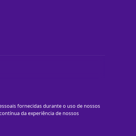
essoais fornecidas durante o uso de nossos
 contínua da experiência de nossos