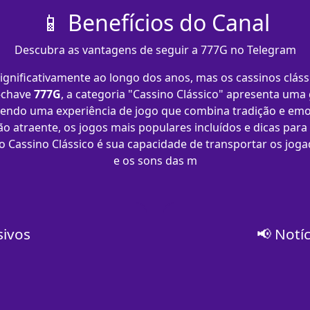
📱 Benefícios do Canal
Descubra as vantagens de seguir a 777G no Telegram
significativamente ao longo dos anos, mas os cassinos cláss
s-chave
777G
, a categoria "Cassino Clássico" apresenta um
recendo uma experiência de jogo que combina tradição e emo
tão atraente, os jogos mais populares incluídos e dicas pa
Cassino Clássico é sua capacidade de transportar os joga
e os sons das m
sivos
📢 Notí