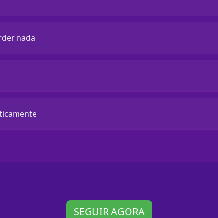
erder nada
a
aticamente
SEGUIR AGORA