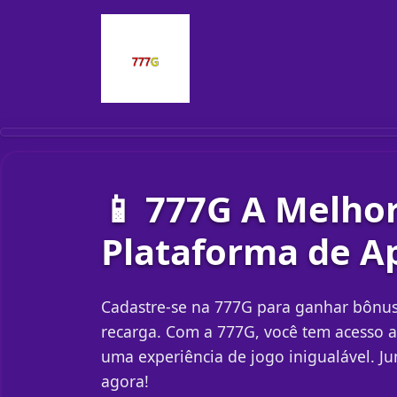
📱 777G A Melho
Plataforma de A
Cadastre-se na 777G para ganhar bônus
recarga. Com a 777G, você tem acesso a
uma experiência de jogo inigualável. J
agora!