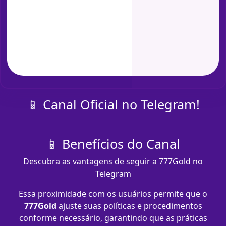
📱 Canal Oficial no Telegram!
📱 Benefícios do Canal
Descubra as vantagens de seguir a 777Gold no
Telegram
Essa proximidade com os usuários permite que o
777Gold
ajuste suas políticas e procedimentos
conforme necessário, garantindo que as práticas