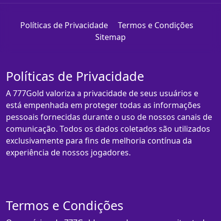
Políticas de Privacidade
Termos e Condições
Sitemap
Políticas de Privacidade
A 777Gold valoriza a privacidade de seus usuários e
está empenhada em proteger todas as informações
pessoais fornecidas durante o uso de nossos canais de
comunicação. Todos os dados coletados são utilizados
exclusivamente para fins de melhoria contínua da
experiência de nossos jogadores.
Termos e Condições