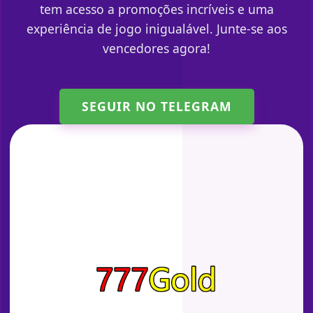
tem acesso a promoções incríveis e uma
experiência de jogo inigualável. Junte-se aos
vencedores agora!
SEGUIR NO TELEGRAM