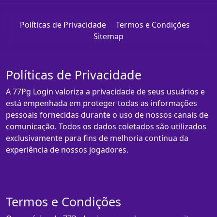
Políticas de Privacidade
Termos e Condições
Sitemap
Políticas de Privacidade
A 77Pg Login valoriza a privacidade de seus usuários e
está empenhada em proteger todas as informações
pessoais fornecidas durante o uso de nossos canais de
comunicação. Todos os dados coletados são utilizados
exclusivamente para fins de melhoria contínua da
experiência de nossos jogadores.
Termos e Condições