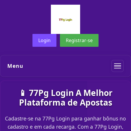
Login
Registrar-se
Menu
📱 77Pg Login A Melhor
Plataforma de Apostas
Cadastre-se na 77Pg Login para ganhar bônus no
cadastro e em cada recarga. Com a 77Pg Login,