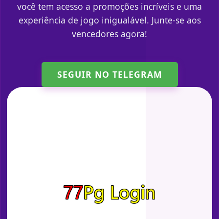
você tem acesso a promoções incríveis e uma
experiência de jogo inigualável. Junte-se aos
vencedores agora!
SEGUIR NO TELEGRAM