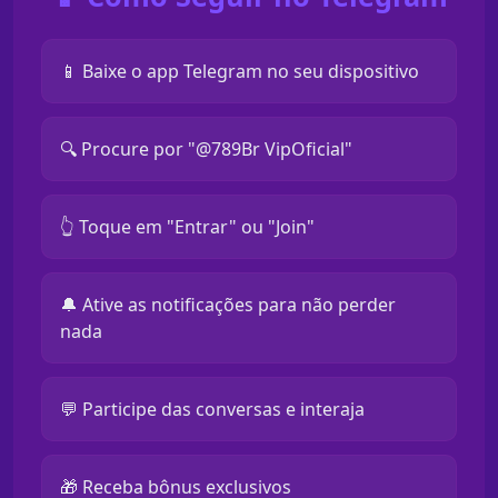
📱 Baixe o app Telegram no seu dispositivo
🔍 Procure por "@789Br VipOficial"
👆 Toque em "Entrar" ou "Join"
🔔 Ative as notificações para não perder
nada
💬 Participe das conversas e interaja
🎁 Receba bônus exclusivos