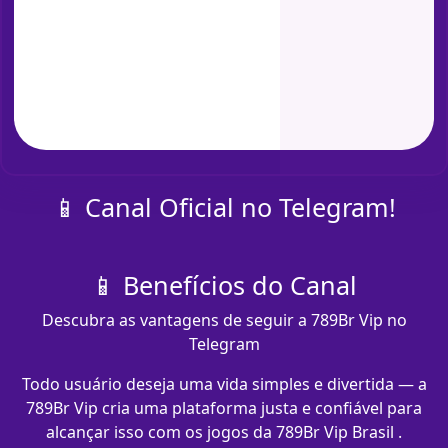
📱 Canal Oficial no Telegram!
📱 Benefícios do Canal
Descubra as vantagens de seguir a 789Br Vip no
Telegram
Todo usuário deseja uma vida simples e divertida — a
789Br Vip cria uma plataforma justa e confiável para
alcançar isso com os jogos da 789Br Vip Brasil .