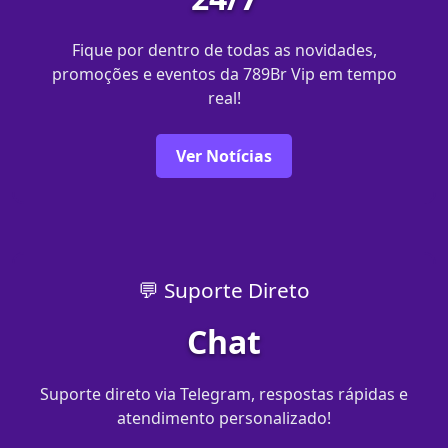
Fique por dentro de todas as novidades,
promoções e eventos da 789Br Vip em tempo
real!
Ver Notícias
💬 Suporte Direto
Chat
Suporte direto via Telegram, respostas rápidas e
atendimento personalizado!