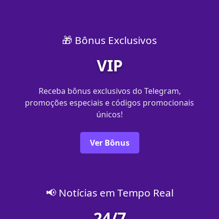
🎁 Bônus Exclusivos
VIP
Receba bônus exclusivos do Telegram,
promoções especiais e códigos promocionais
únicos!
Ver Bônus
📢 Notícias em Tempo Real
24/7