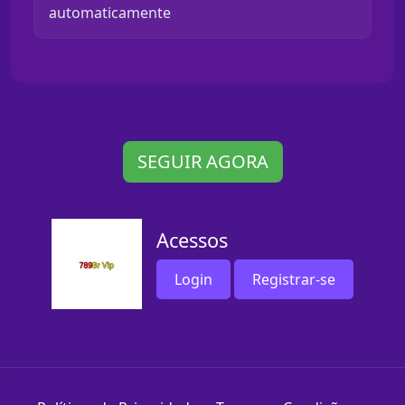
automaticamente
SEGUIR AGORA
Acessos
Login
Registrar-se