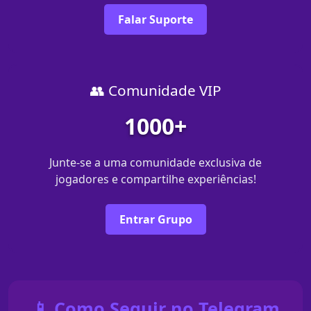
Falar Suporte
👥 Comunidade VIP
1000+
Junte-se a uma comunidade exclusiva de
jogadores e compartilhe experiências!
Entrar Grupo
📱 Como Seguir no Telegram