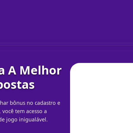
a A Melhor
postas
nhar bônus no cadastro e
 você tem acesso a
e jogo inigualável.