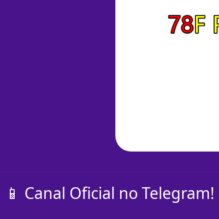
📱 Canal Oficial no Telegram!