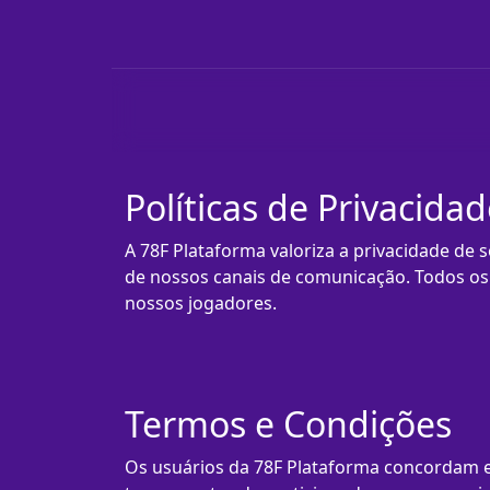
Políticas de Privacida
A 78F Plataforma valoriza a privacidade de
de nossos canais de comunicação. Todos os 
nossos jogadores.
Termos e Condições
Os usuários da 78F Plataforma concordam em