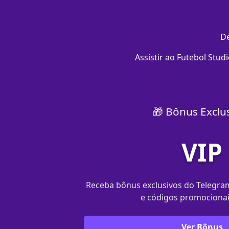
De
Assistir ao Futebol Stud
🎁 Bônus Exclu
VIP
Receba bônus exclusivos do Telegra
e códigos promocionai
Ver Bônus