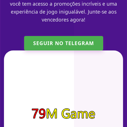
você tem acesso a promoções incríveis e uma
experiência de jogo inigualável. Junte-se aos
vencedores agora!
SEGUIR NO TELEGRAM