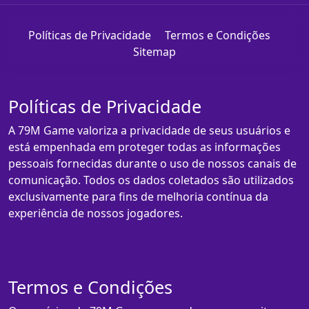
Políticas de Privacidade
Termos e Condições
Sitemap
Políticas de Privacidade
A 79M Game valoriza a privacidade de seus usuários e
está empenhada em proteger todas as informações
pessoais fornecidas durante o uso de nossos canais de
comunicação. Todos os dados coletados são utilizados
exclusivamente para fins de melhoria contínua da
experiência de nossos jogadores.
Termos e Condições