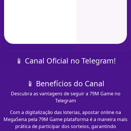
📱 Canal Oficial no Telegram!
📱 Benefícios do Canal
Descubra as vantagens de seguir a 79M Game no
Telegram
Com a digitalização das loterias, apostar online na
MegaSena pela 79M Game plataforma é a maneira mais
prática de participar dos sorteios, garantindo