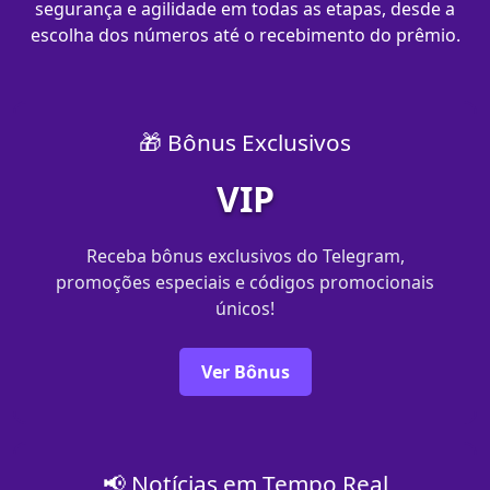
segurança e agilidade em todas as etapas, desde a
escolha dos números até o recebimento do prêmio.
🎁 Bônus Exclusivos
VIP
Receba bônus exclusivos do Telegram,
promoções especiais e códigos promocionais
únicos!
Ver Bônus
📢 Notícias em Tempo Real