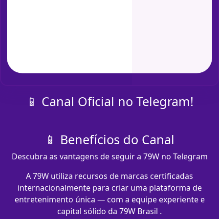
📱 Canal Oficial no Telegram!
📱 Benefícios do Canal
Descubra as vantagens de seguir a 79W no Telegram
A 79W utiliza recursos de marcas certificadas
internacionalmente para criar uma plataforma de
entretenimento única — com a equipe experiente e
capital sólido da 79W Brasil .