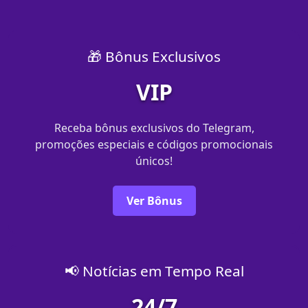
🎁 Bônus Exclusivos
VIP
Receba bônus exclusivos do Telegram,
promoções especiais e códigos promocionais
únicos!
Ver Bônus
📢 Notícias em Tempo Real
24/7