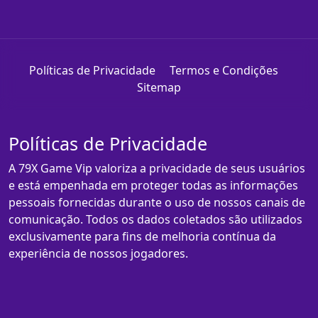
Políticas de Privacidade
Termos e Condições
Sitemap
Políticas de Privacidade
A 79X Game Vip valoriza a privacidade de seus usuários
e está empenhada em proteger todas as informações
pessoais fornecidas durante o uso de nossos canais de
comunicação. Todos os dados coletados são utilizados
exclusivamente para fins de melhoria contínua da
experiência de nossos jogadores.