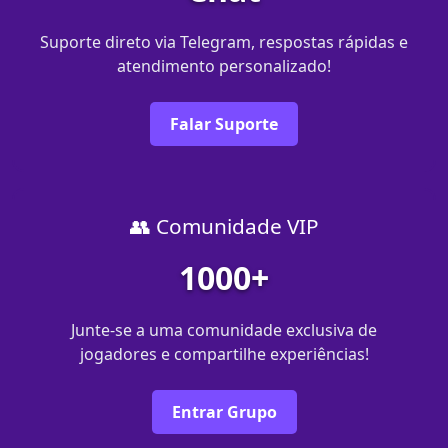
Suporte direto via Telegram, respostas rápidas e
atendimento personalizado!
Falar Suporte
👥 Comunidade VIP
1000+
Junte-se a uma comunidade exclusiva de
jogadores e compartilhe experiências!
Entrar Grupo