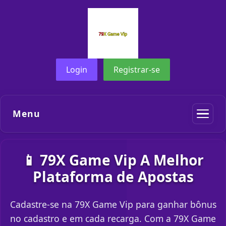
Login
Registrar-se
Menu
📱 79X Game Vip A Melhor
Plataforma de Apostas
Cadastre-se na 79X Game Vip para ganhar bônus
no cadastro e em cada recarga. Com a 79X Game