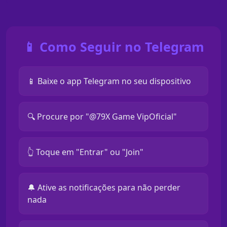
📱 Como Seguir no Telegram
📱 Baixe o app Telegram no seu dispositivo
🔍 Procure por "@79X Game VipOficial"
👆 Toque em "Entrar" ou "Join"
🔔 Ative as notificações para não perder
nada