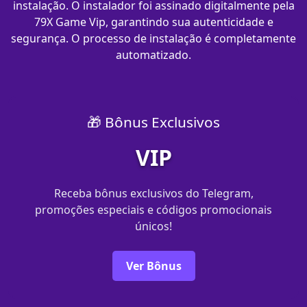
instalação. O instalador foi assinado digitalmente pela
79X Game Vip, garantindo sua autenticidade e
segurança. O processo de instalação é completamente
automatizado.
🎁 Bônus Exclusivos
VIP
Receba bônus exclusivos do Telegram,
promoções especiais e códigos promocionais
únicos!
Ver Bônus