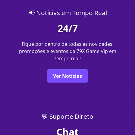
📢 Notícias em Tempo Real
24/7
Fique por dentro de todas as novidades,
promoções e eventos da 79X Game Vip em
tempo real!
Ver Notícias
💬 Suporte Direto
Chat