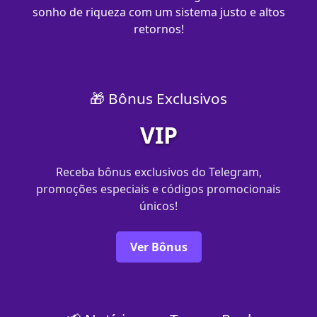
sonho de riqueza com um sistema justo e altos
retornos!
🎁 Bônus Exclusivos
VIP
Receba bônus exclusivos do Telegram,
promoções especiais e códigos promocionais
únicos!
Ver Bônus