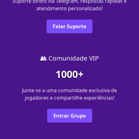
Suporte direto via Telegram, respostas rápidas e
atendimento personalizado!
Falar Suporte
👥 Comunidade VIP
1000+
Junte-se a uma comunidade exclusiva de
jogadores e compartilhe experiências!
Entrar Grupo