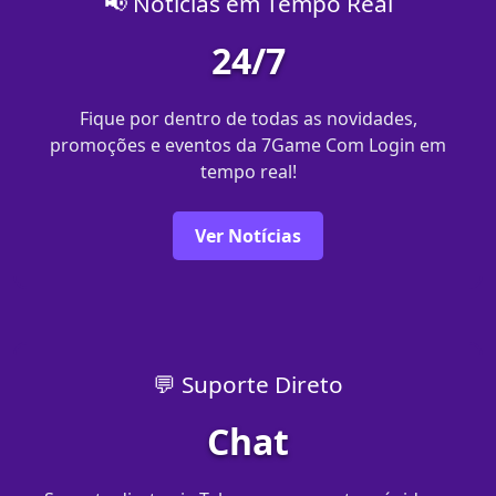
📢 Notícias em Tempo Real
24/7
Fique por dentro de todas as novidades,
promoções e eventos da 7Game Com Login em
tempo real!
Ver Notícias
💬 Suporte Direto
Chat