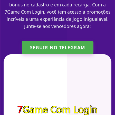
bônus no cadastro e em cada recarga. Com a
7Game Com Login, você tem acesso a promoções
incríveis e uma experiência de jogo inigualável.
Junte-se aos vencedores agora!
SEGUIR NO TELEGRAM