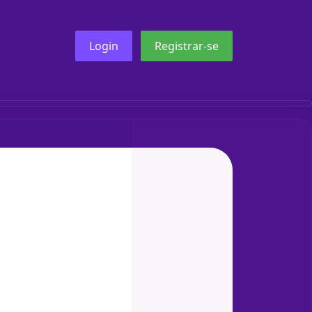
Login
Registrar-se