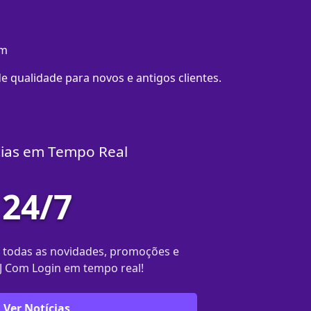
am
e qualidade para novos e antigos clientes.
cias em Tempo Real
24/7
e todas as novidades, promoções e
JJ Com Login em tempo real!
Ver Notícias