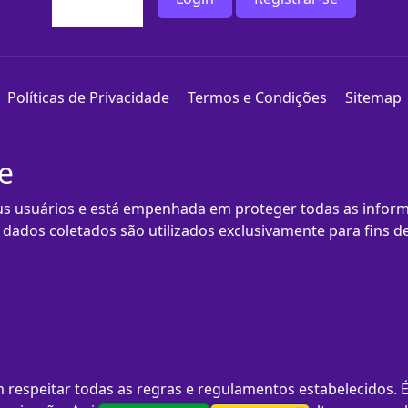
Políticas de Privacidade
Termos e Condições
Sitemap
de
seus usuários e está empenhada em proteger todas as infor
dados coletados são utilizados exclusivamente para fins d
respeitar todas as regras e regulamentos estabelecidos. É