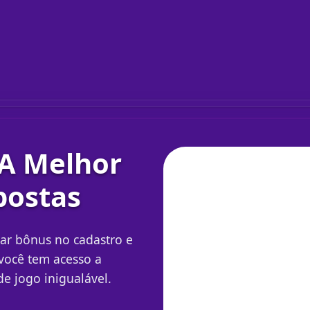
 A Melhor
postas
ar bônus no cadastro e
você tem acesso a
e jogo inigualável.