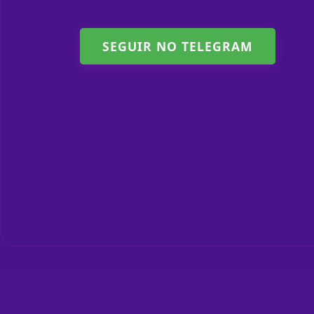
SEGUIR NO TELEGRAM