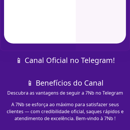
📱 Canal Oficial no Telegram!
📱 Benefícios do Canal
Descubra as vantagens de seguir a 7Nb no Telegram
A 7Nb se esforça ao máximo para satisfazer seus
clientes — com credibilidade oficial, saques rápidos e
atendimento de excelência. Bem-vindo à 7Nb !