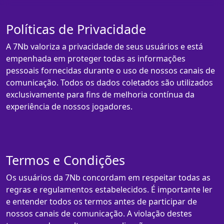
Políticas de Privacidade
A 7Nb valoriza a privacidade de seus usuários e está
empenhada em proteger todas as informações
pessoais fornecidas durante o uso de nossos canais de
comunicação. Todos os dados coletados são utilizados
exclusivamente para fins de melhoria contínua da
experiência de nossos jogadores.
Termos e Condições
Os usuários da 7Nb concordam em respeitar todas as
regras e regulamentos estabelecidos. É importante ler
e entender todos os termos antes de participar de
nossos canais de comunicação. A violação destes