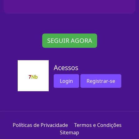
SEGUIR AGORA
Acessos
Login
Registrar-se
Políticas de Privacidade
Termos e Condições
Sitemap