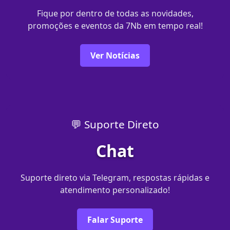
Fique por dentro de todas as novidades,
promoções e eventos da 7Nb em tempo real!
Ver Notícias
💬 Suporte Direto
Chat
Suporte direto via Telegram, respostas rápidas e
atendimento personalizado!
Falar Suporte