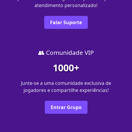
atendimento personalizado!
Falar Suporte
👥 Comunidade VIP
1000+
Junte-se a uma comunidade exclusiva de
jogadores e compartilhe experiências!
Entrar Grupo