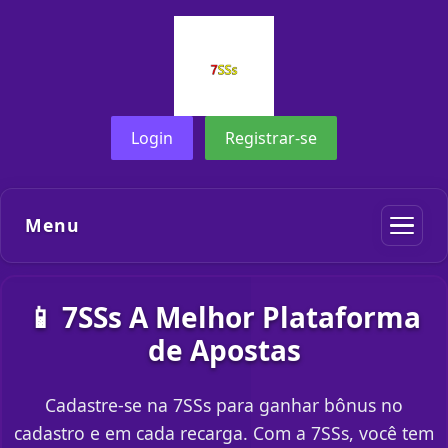
Login
Registrar-se
Menu
📱 7SSs A Melhor Plataforma
de Apostas
Cadastre-se na 7SSs para ganhar bônus no
cadastro e em cada recarga. Com a 7SSs, você tem