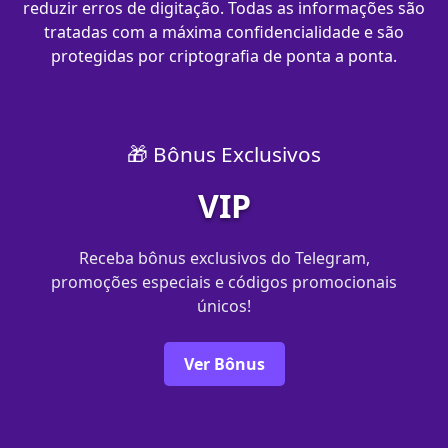
reduzir erros de digitação. Todas as informações são
tratadas com a máxima confidencialidade e são
protegidas por criptografia de ponta a ponta.
🎁 Bônus Exclusivos
VIP
Receba bônus exclusivos do Telegram,
promoções especiais e códigos promocionais
únicos!
Ver Bônus