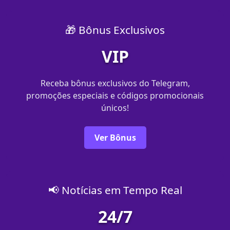
🎁 Bônus Exclusivos
VIP
Receba bônus exclusivos do Telegram,
promoções especiais e códigos promocionais
únicos!
Ver Bônus
📢 Notícias em Tempo Real
24/7