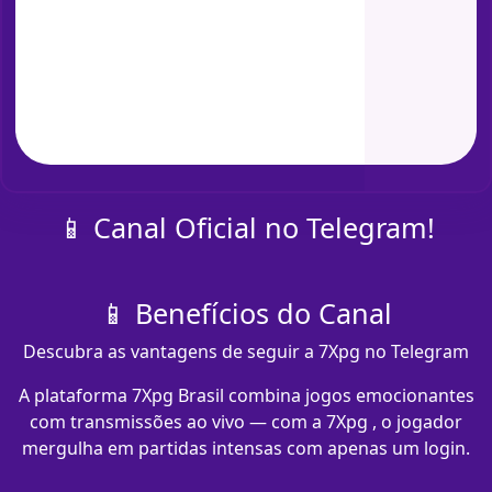
📱 Canal Oficial no Telegram!
📱 Benefícios do Canal
Descubra as vantagens de seguir a 7Xpg no Telegram
A plataforma 7Xpg Brasil combina jogos emocionantes
com transmissões ao vivo — com a 7Xpg , o jogador
mergulha em partidas intensas com apenas um login.