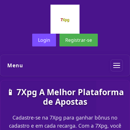
Login
Registrar-se
Menu
📱 7Xpg A Melhor Plataforma
de Apostas
Cadastre-se na 7Xpg para ganhar bônus no
cadastro e em cada recarga. Com a 7Xpg, você