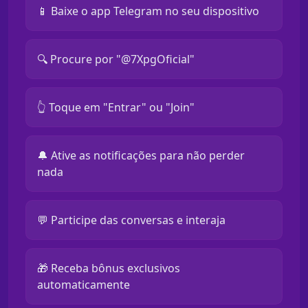
📱 Baixe o app Telegram no seu dispositivo
🔍 Procure por "@7XpgOficial"
👆 Toque em "Entrar" ou "Join"
🔔 Ative as notificações para não perder
nada
💬 Participe das conversas e interaja
🎁 Receba bônus exclusivos
automaticamente