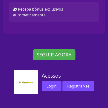
🎁 Receba bônus exclusivos
automaticamente
SEGUIR AGORA
Acessos
Login
Registrar-se