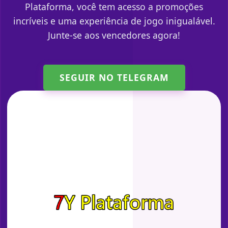
Plataforma, você tem acesso a promoções
incríveis e uma experiência de jogo inigualável.
Junte-se aos vencedores agora!
SEGUIR NO TELEGRAM