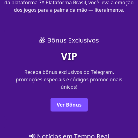
da plataforma 7Y Plataforma Brasil, você leva a emoção
dos jogos para a palma da mão — literalmente.
🎁 Bônus Exclusivos
VIP
Receba bônus exclusivos do Telegram,
promoções especiais e códigos promocionais
únicos!
Ver Bônus
📢 Notícias em Tempo Real