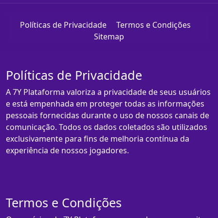
Políticas de Privacidade
Termos e Condições
Sitemap
Políticas de Privacidade
A 7Y Plataforma valoriza a privacidade de seus usuários
e está empenhada em proteger todas as informações
pessoais fornecidas durante o uso de nossos canais de
comunicação. Todos os dados coletados são utilizados
exclusivamente para fins de melhoria contínua da
experiência de nossos jogadores.
Termos e Condições