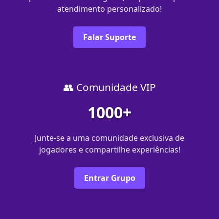
atendimento personalizado!
Falar Suporte
👥 Comunidade VIP
1000+
Junte-se a uma comunidade exclusiva de
jogadores e compartilhe experiências!
Entrar Grupo