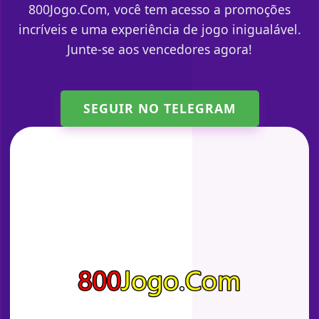
800Jogo.Com, você tem acesso a promoções
incríveis e uma experiência de jogo inigualável.
Junte-se aos vencedores agora!
SEGUIR NO TELEGRAM