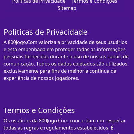
Políticas de Privacidade
Termos e Condições
Sitemap
Políticas de Privacidade
A 800Jogo.Com valoriza a privacidade de seus usuários
e está empenhada em proteger todas as informações
pessoais fornecidas durante o uso de nossos canais de
comunicação. Todos os dados coletados são utilizados
exclusivamente para fins de melhoria contínua da
experiência de nossos jogadores.
Termos e Condições
Os usuários da 800Jogo.Com concordam em respeitar
todas as regras e regulamentos estabelecidos. É