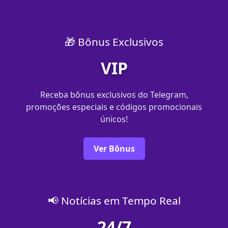
🎁 Bônus Exclusivos
VIP
Receba bônus exclusivos do Telegram,
promoções especiais e códigos promocionais
únicos!
Ver Bônus
📢 Notícias em Tempo Real
24/7