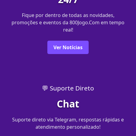
Fique por dentro de todas as novidades,
promoções e eventos da 800Jogo.Com em tempo
real!
Ver Notícias
💬 Suporte Direto
Chat
Suporte direto via Telegram, respostas rápidas e
atendimento personalizado!