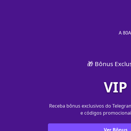
A 80A
🎁 Bônus Exclu
VIP
Receba bônus exclusivos do Telegra
e códigos promocionai
Ver Bônus