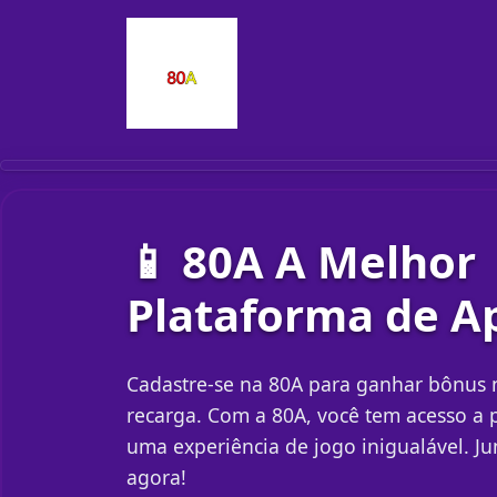
📱 80A A Melhor
Plataforma de A
Cadastre-se na 80A para ganhar bônus 
recarga. Com a 80A, você tem acesso a 
uma experiência de jogo inigualável. J
agora!