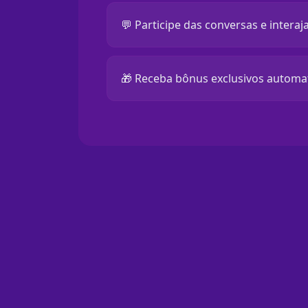
💬 Participe das conversas e interaj
🎁 Receba bônus exclusivos autom