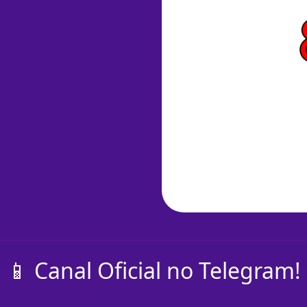
📱 Canal Oficial no Telegram!