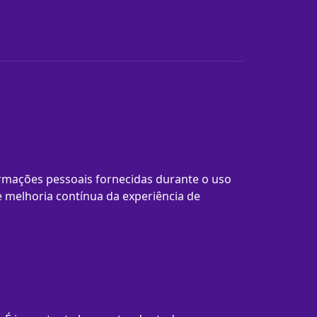
ormações pessoais fornecidas durante o uso
e melhoria contínua da experiência de