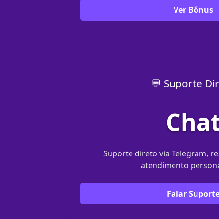
Ver Bônus
💬 Suporte Di
Cha
Suporte direto via Telegram, r
atendimento persona
Falar Suport