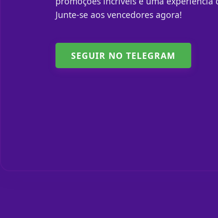
promoções incríveis e uma experiência d
Junte-se aos vencedores agora!
SEGUIR NO TELEGRAM