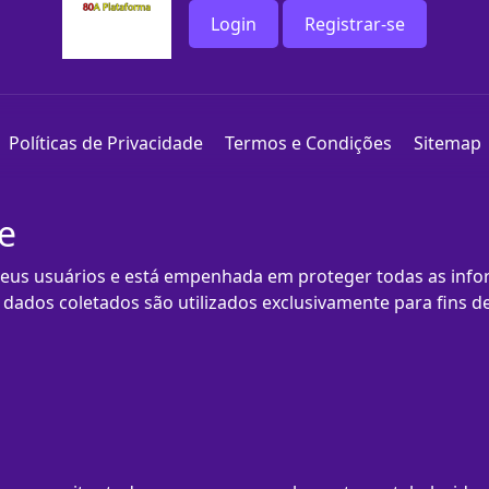
Login
Registrar-se
Políticas de Privacidade
Termos e Condições
Sitemap
de
 seus usuários e está empenhada em proteger todas as inf
dados coletados são utilizados exclusivamente para fins d