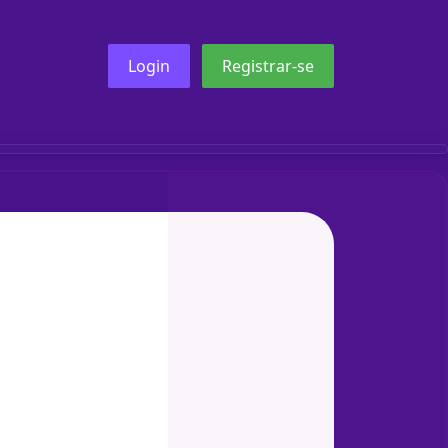
Login
Registrar-se