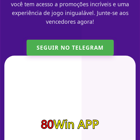
você tem acesso a promoções incríveis e uma
experiência de jogo inigualável. Junte-se aos
vencedores agora!
SEGUIR NO TELEGRAM