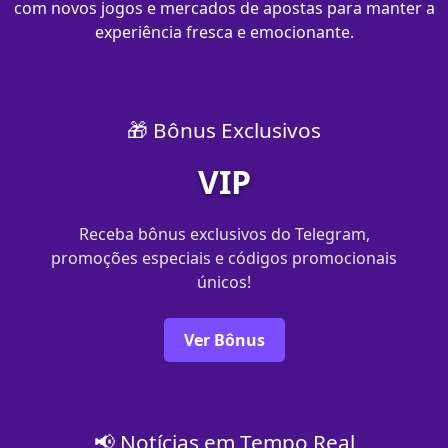
com novos jogos e mercados de apostas para manter a
experiência fresca e emocionante.
🎁 Bônus Exclusivos
VIP
Receba bônus exclusivos do Telegram,
promoções especiais e códigos promocionais
únicos!
Ver Bônus
📢 Notícias em Tempo Real