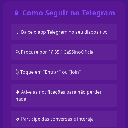
📱 Como Seguir no Telegram
📱 Baixe o app Telegram no seu dispositivo
🔍 Procure por "@85K CaSSinoOficial"
👆 Toque em "Entrar" ou "Join"
🔔 Ative as notificações para não perder
nada
💬 Participe das conversas e interaja