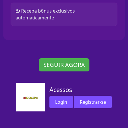
🎁 Receba bônus exclusivos
automaticamente
SEGUIR AGORA
Acessos
Login
Registrar-se