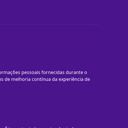
formações pessoais fornecidas durante o
ns de melhoria contínua da experiência de