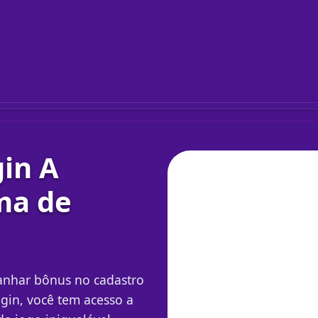
in A
ma de
anhar bônus no cadastro
in, você tem acesso a