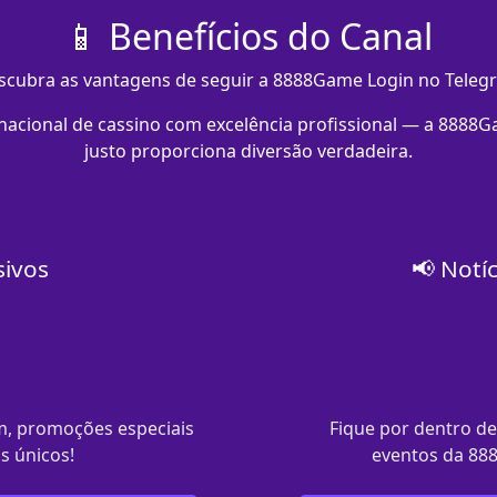
📱 Benefícios do Canal
scubra as vantagens de seguir a 8888Game Login no Teleg
nacional de cassino com excelência profissional — a 8888Ga
justo proporciona diversão verdadeira.
sivos
📢 Notí
m, promoções especiais
Fique por dentro d
s únicos!
eventos da 88