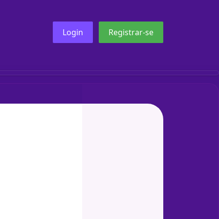
Login
Registrar-se