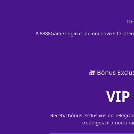
De
A 8888Game Login criou um novo site inter
🎁 Bônus Exclu
VIP
Receba bônus exclusivos do Telegra
e códigos promocionai