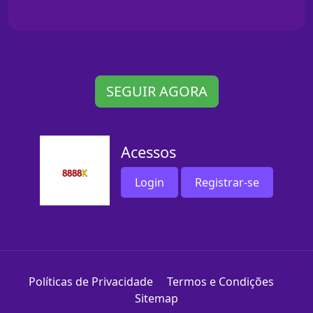
SEGUIR AGORA
Acessos
Login
Registrar-se
Políticas de Privacidade
Termos e Condições
Sitemap