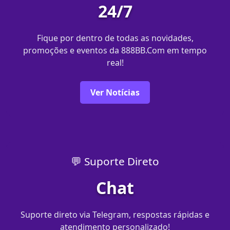
24/7
Fique por dentro de todas as novidades,
promoções e eventos da 888BB.Com em tempo
real!
Ver Notícias
💬 Suporte Direto
Chat
Suporte direto via Telegram, respostas rápidas e
atendimento personalizado!