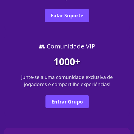
Falar Suporte
👥 Comunidade VIP
1000+
Junte-se a uma comunidade exclusiva de
jogadores e compartilhe experiências!
Entrar Grupo