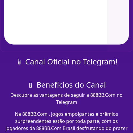
📱 Canal Oficial no Telegram!
📱 Benefícios do Canal
Descubra as vantagens de seguir a 888BB.Com no
Telegram
Na 888BB.Com , jogos empolgantes e prêmios
surpreendentes estão por toda parte, com os
jogadores da 888BB.Com Brasil desfrutando do prazer