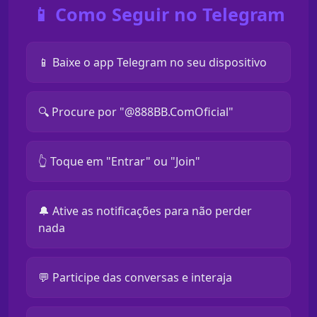
📱 Como Seguir no Telegram
📱 Baixe o app Telegram no seu dispositivo
🔍 Procure por "@888BB.ComOficial"
👆 Toque em "Entrar" ou "Join"
🔔 Ative as notificações para não perder
nada
💬 Participe das conversas e interaja