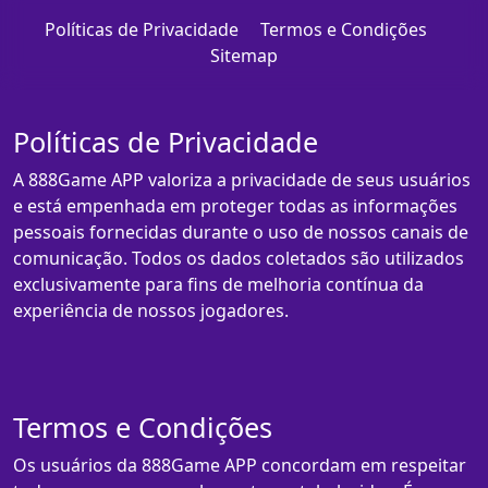
Políticas de Privacidade
Termos e Condições
Sitemap
Políticas de Privacidade
A 888Game APP valoriza a privacidade de seus usuários
e está empenhada em proteger todas as informações
pessoais fornecidas durante o uso de nossos canais de
comunicação. Todos os dados coletados são utilizados
exclusivamente para fins de melhoria contínua da
experiência de nossos jogadores.
Termos e Condições
Os usuários da 888Game APP concordam em respeitar