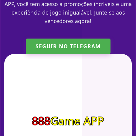
APP, você tem acesso a promoções incríveis e uma
experiência de jogo inigualável. Junte-se aos
vencedores agora!
SEGUIR NO TELEGRAM