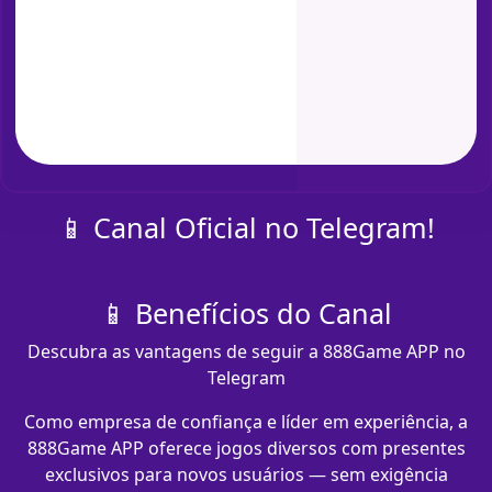
📱 Canal Oficial no Telegram!
📱 Benefícios do Canal
Descubra as vantagens de seguir a 888Game APP no
Telegram
Como empresa de confiança e líder em experiência, a
888Game APP oferece jogos diversos com presentes
exclusivos para novos usuários — sem exigência