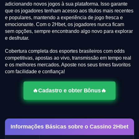
adicionando novos jogos à sua plataforma. Isso garante
que os jogadores tenham acesso aos títulos mais recentes
e populares, mantendo a experiência de jogo fresca e
emocionante. Com o 2Hbet, os jogadores nunca ficam
sem opções, sempre encontrando algo novo para explorar
e desfrutar.
Cobertura completa dos esportes brasileiros com odds
competitivas, apostas ao vivo, transmissão em tempo real
e os melhores mercados. Aposte nos seus times favoritos
com facilidade e confiança!
🔥Cadastro e obter Bônus🔥
Informações Básicas sobre o Cassino 2Hbet